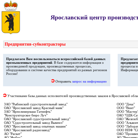
Ярославский центр производс
Предприятия-субконтракторы
Предлагаем Вам воспользоваться всероссийской базой данных
Предлагае
промышленных предприятий
. В базе содержится информация о
предприят
производимой продукции, производственных процессах,
процессы и
оборудовании и системе качества предприятий из разных регионов
Информаци
России!
Отправить
запрос на информацию
Участниками базы данных исполнителей производственных заказов в Ярославской обла
ЗАО "Рыбинский судостроительный завод"
ООО "Дека"
ОАО "Ярославский завод Красный маяк"
ООО "Винт"
ЗАО "Ярполимермаш-Татнефть"
ООО "Мастер
"Конструкторское бюро Луч"
ОАО "ОДК-Са
ОАО "Ярославский судостроительный завод"
ОАО "Железоб
ОАО "Судостроительный завод Вымпел"
ООО "Альконт
ОАО "Ярославский завод опытных машин"
ООО "Лаборат
ОАО "Ярославский радиозавод"
ООО НПФ "С
АО "Раскат"
ОАО "Промвен
АО "Фобос"
АО "Верхнев