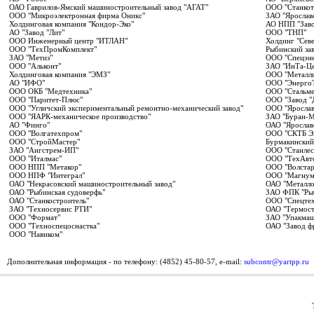
ОАО Гаврилов-Ямский машиностроительный завод "АГАТ"
ООО "Станкот
ООО "Микроэлектронная фирма Оникс"
ЗАО "Ярослав
Холдинговая компания "Кондор-Эко"
АО НПП "Заво
АО "Завод "Лит"
ООО "ТНП"
ООО Инженерный центр "ИТЛАН"
Холдинг "Сев
ООО "ТехПромКомплект"
Рыбинский за
ЗАО "Метиз"
ООО "Спецэне
ООО "Альконт"
ЗАО "ИнТа-Це
Холдинговая компания "ЭМЗ"
ООО "Металли
АО "ИФО"
ООО "Энерго
ООО ОКБ "Медтехника"
ООО "Стальме
ООО "Паритет-Плюс"
ООО "Завод 
ООО "Угличский экспериментальный ремонтно-механический завод"
ООО "Ярослав
ООО "ЯАРК-механическое производство"
ЗАО "Буран-
АО "Финго"
ОАО "Ярослав
ООО "Волгатехпром"
ООО "СКТБ Э
ООО "СтройМастер"
Бурмакинский
ЗАО "Ангстрем-ИП"
ООО "Станлес
ООО "Италмас"
ООО "ТехАвт
ООО НПП "Метакор"
ООО "Волстар
ООО НПФ "Интеграл"
ООО "Магнум
ОАО "Некрасовский машиностроительный завод"
ОАО "Металло
ОАО "Рыбинская судоверфь"
ЗАО ФПК "Рыб
ОАО "Станкостроитель"
ООО "Спецтех
ЗАО "Техносервис РТИ"
ОАО "Термост
ООО "Формат"
ЗАО "Упакмаш
ООО "Техноспецоснастка"
ОАО "Завод ф
ООО "Навиком"
Дополнительная информация - по телефону: (4852) 45-80-57, e-mail:
subcontr@yartpp.ru